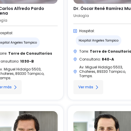
 Carlos Alfredo Pardo
Dr. Óscar René Ramírez M
rena
Urología
ogía
Hospital:
ospital:
Hospital Angeles Tampico
ospital Angeles Tampico
Torre:
Torre de Consultori
orre:
Torre de Consultorios
Consultorio:
840-A
onsultorio:
1030-B
Av. Miguel Hidalgo 5503,
v. Miguel Hidalgo 5503,
Choferes, 89330 Tampico,
hoferes, 89330 Tampico,
Tamps.
amps.
er más
Ver más