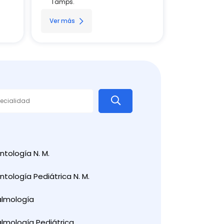
Tamps.
Ver más
tología N. M.
tología Pediátrica N. M.
almología
lmología Pediátrica