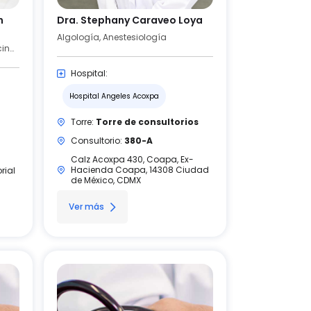
n
Dra. Stephany Caraveo Loya
Algología, Anestesiología
Algología, Anestesiología, Medicina Crítica
Hospital:
Hospital Angeles Acoxpa
Torre:
Torre de consultorios
Consultorio:
380-A
Calz Acoxpa 430, Coapa, Ex-
Hacienda Coapa, 14308 Ciudad
rial
de México, CDMX
Ver más