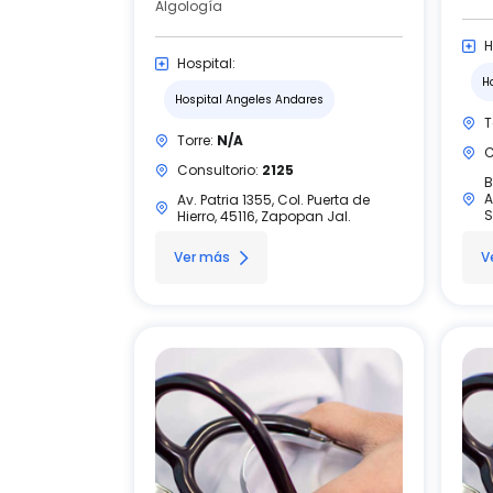
Algología
H
Hospital:
H
Hospital Angeles Andares
T
Torre:
N/A
C
Consultorio:
2125
B
A
Av. Patria 1355, Col. Puerta de
S
Hierro, 45116, Zapopan Jal.
Ver más
V