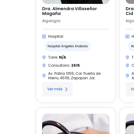
Dra. Almendra Villaseñor
Dra
Magaña
Cid
Algología
Hospital:
H
Hospital Angeles Andares
H
Torre:
N/A
T
Consultorio:
2615
C
Av. Patria 1355, Col. Puerta de
A
Hierro, 45116, Zapopan Jal.
A
Ver más
V