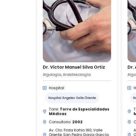
Dr. Víctor Manuel Silva Ortiz
Dr.
Algología, Anestesiología
Algo
Hospital:
H
Hospital Angeles Valle Oriente
H
Torre:
Torre de Especialidades
T
Médicas
Consultorio:
2002
C
Av. Cto. Frida Kahlo 180, Valle
A
Oriente, San Pedro Garza García,
O