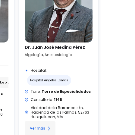
Dr. Juan José Medina Pérez
Algología, Anestesiología
Hospital:
Hospital Angeles Lomas
Hospital Angeles Querétaro
Torre:
Torre de Especialidades
os
Consultorio:
1145
Vialidad de la Barranca s/n,
na
Hacienda de las Palmas, 52763
90
Huixquilucan, Méx.
Ver más