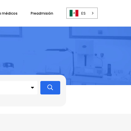
ES
a médicos
Preadmisión