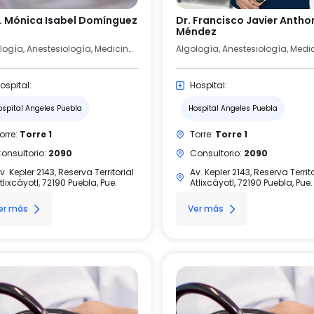
. Mónica Isabel Domínguez
Dr. Francisco Javier Antho
Méndez
Algología, Anestesiología, Medicina Crítica
ospital:
Hospital:
ospital Angeles Puebla
Hospital Angeles Puebla
orre:
Torre 1
Torre:
Torre 1
onsultorio:
2090
Consultorio:
2090
v. Kepler 2143, Reserva Territorial
Av. Kepler 2143, Reserva Territo
tlixcáyotl, 72190 Puebla, Pue.
Atlixcáyotl, 72190 Puebla, Pue.
er más
Ver más