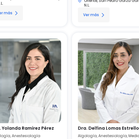
Oriente, San Pedro Garza Gar
.L.
N.L.
er más
Ver más
. Yolanda Ramírez Pérez
Dra. Delfina Lomas Estrello
logía, Anestesiología