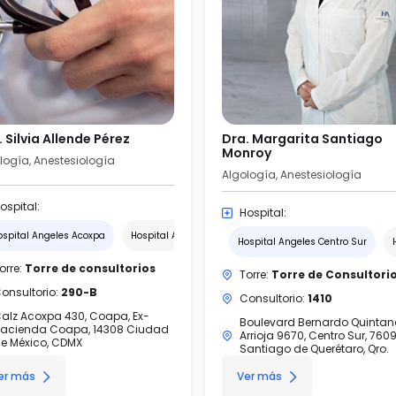
 Silvia Allende Pérez
Dra. Margarita Santiago
Monroy
logía, Anestesiología
Algología, Anestesiología
ospital:
Hospital:
ospital Angeles Acoxpa
Hospital Angeles Pedregal
Hospital Angeles Centro Sur
orre:
Torre de consultorios
Torre:
Torre de Consultori
onsultorio:
290-B
Consultorio:
1410
alz Acoxpa 430, Coapa, Ex-
Boulevard Bernardo Quinta
acienda Coapa, 14308 Ciudad
Arrioja 9670, Centro Sur, 760
e México, CDMX
Santiago de Querétaro, Qro.
er más
Ver más