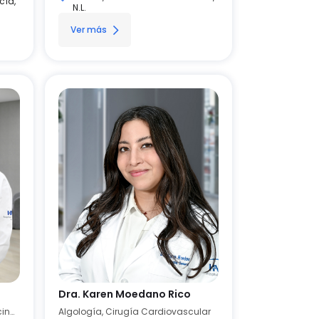
cía,
N.L.
Ver más
Dra. Karen Moedano Rico
Algología, Anestesiología, Medicina Crítica
Algología, Cirugía Cardiovascular