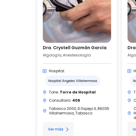
Dra. Crystell Guzmán García
Dra.
Algología, Anestesiología
Algo
Hospital:
H
Hospital Angeles Villahermosa
H
Torre:
Torre de Hospital
T
Consultorio:
406
C
Tabasco 2000, El Espejo II, 86035
C
Villahermosa, Tabasco
H
d
Ver más
V