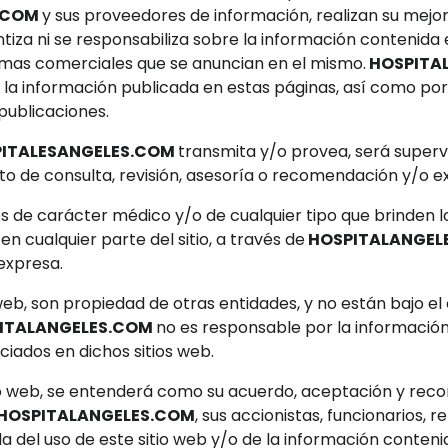
.COM
y sus proveedores de información, realizan su mejo
tiza ni se responsabiliza sobre la información contenida en 
rmas comerciales que se anuncian en el mismo.
HOSPITA
 la información publicada en estas páginas, así como por
publicaciones.
ITALESANGELES
.COM
transmita y/o provea, será superv
tuto de consulta, revisión, asesoría o recomendación y/o e
 de carácter médico y/o de cualquier tipo que brinden 
en cualquier parte del sitio, a través de
HOSPITALANGEL
 expresa.
o web, son propiedad de otras entidades, y no están bajo el
ITALANGELES.COM
no es responsable por la información,
iados en dichos sitios web.
tio web, se entenderá como su acuerdo, aceptación y reco
HOSPITALANGELES.COM
, sus accionistas, funcionarios, r
a del uso de este sitio web y/o de la información contenid