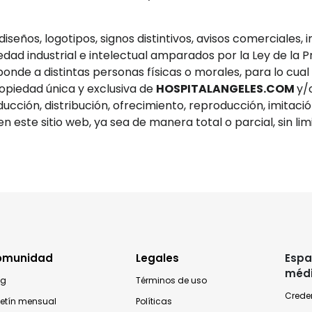
seños, logotipos, signos distintivos, avisos comerciales, i
ad industrial e intelectual amparados por la Ley de la Pr
nde a distintas personas físicas o morales, para lo cual
ropiedad única y exclusiva de
HOSPITALANGELES.COM
y/
ducción, distribución, ofrecimiento, reproducción, imitació
 este sitio web, ya sea de manera total o parcial, sin limi
omunidad
Legales
Espa
méd
og
Términos de uso
Crede
letín mensual
Políticas