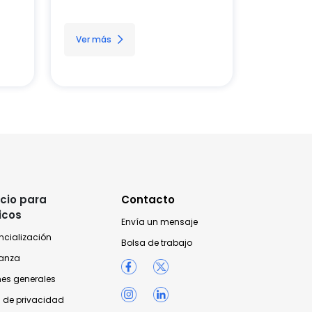
Ver más
cio para
Contacto
icos
Envía un mensaje
ncialización
Bolsa de trabajo
anza
nes generales
 de privacidad