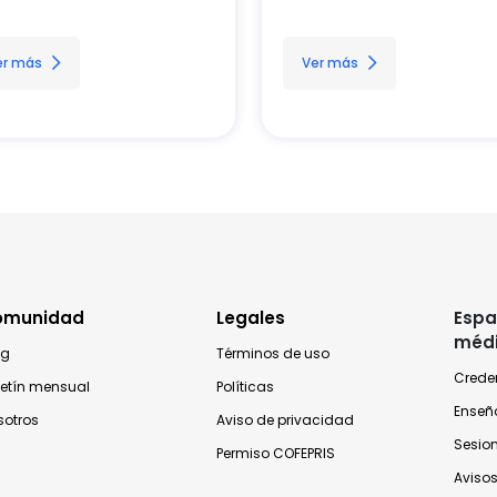
er más
Ver más
omunidad
Legales
Espa
méd
og
Términos de uso
Crede
letín mensual
Políticas
Enseñ
sotros
Aviso de privacidad
Sesio
Permiso COFEPRIS
Avisos