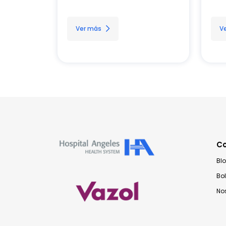
Ver más
V
C
Bl
Bo
No