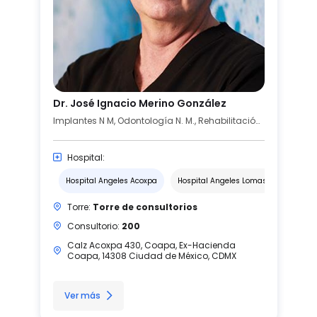
Dr. José Ignacio Merino González
Implantes N M, Odontología N. M., Rehabilitación Bucal N. M.
Hospital:
Hospital Angeles Acoxpa
Hospital Angeles Lomas
Hospita
Torre:
Torre de consultorios
Consultorio:
200
Calz Acoxpa 430, Coapa, Ex-Hacienda
Coapa, 14308 Ciudad de México, CDMX
Ver más