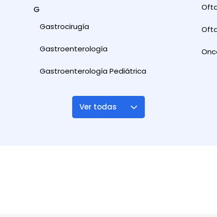
Oft
G
Gastrocirugía
Ofta
Gastroenterología
Onc
Gastroenterología Pediátrica
Ver todas