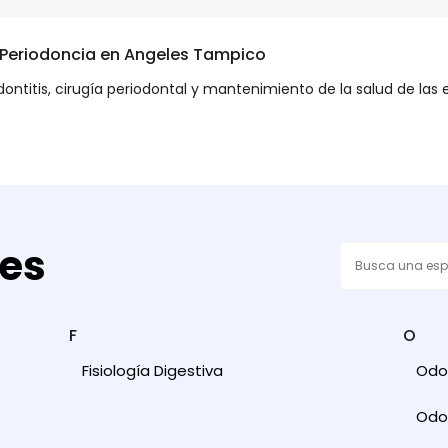
n Periodoncia en Angeles Tampico
odontitis, cirugía periodontal y mantenimiento de la salud de la
des
F
O
Fisiología Digestiva
Odon
Odon