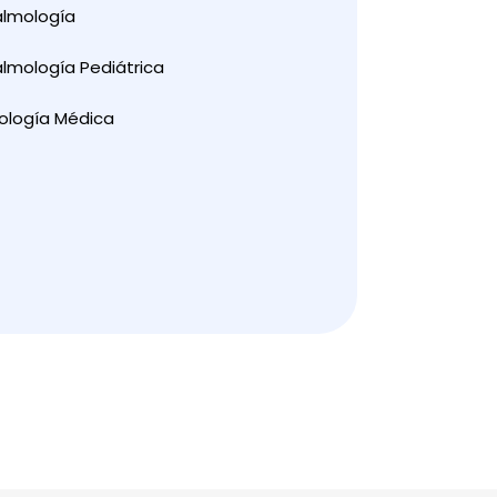
almología
lmología Pediátrica
ología Médica