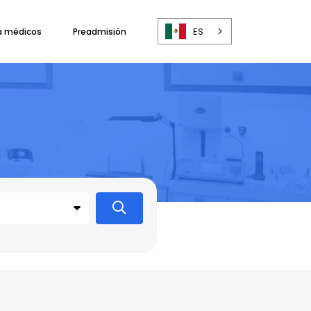
ES
a médicos
Preadmisión