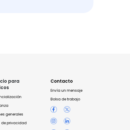
cio para
Contacto
icos
Envía un mensaje
ncialización
Bolsa de trabajo
anza
nes generales
 de privacidad