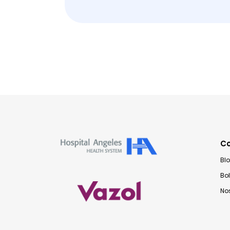
C
Bl
Bo
No