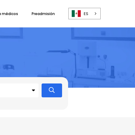
ES
a médicos
Preadmisión