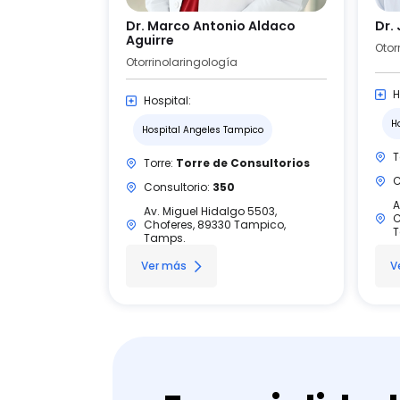
Dr. Marco Antonio Aldaco
Dr.
Aguirre
Otor
Otorrinolaringología
H
Hospital:
H
Hospital Angeles Tampico
T
Torre:
Torre de Consultorios
C
Consultorio:
350
A
Av. Miguel Hidalgo 5503,
C
Choferes, 89330 Tampico,
T
Tamps.
Ver más
V