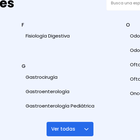
des
F
O
Fisiología Digestiva
Odon
Odon
Oft
G
Gastrocirugía
Ofta
Gastroenterología
Onc
Gastroenterología Pediátrica
Ver todas