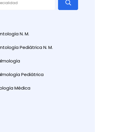
tología N. M.
tología Pediátrica N. M.
almología
lmología Pediátrica
ología Médica