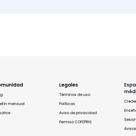
omunidad
Legales
Espa
méd
og
Términos de uso
Crede
letín mensual
Políticas
Enseñ
sotros
Aviso de privacidad
Sesio
Permiso COFEPRIS
Avisos