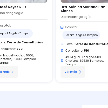
 José Reyes Ruiz
Dra. Mónica Mariana Paz
Alonso
rinolaringología
Otorrinolaringología
ospital:
Hospital:
ospital Angeles Tampico
Hospital Angeles Tampico
orre:
Torre de Consultorios
Torre:
Torre de Consultori
onsultorio:
920
Consultorio:
510
v. Miguel Hidalgo 5503,
Av. Miguel Hidalgo 5503,
hoferes, 89330 Tampico,
Choferes, 89330 Tampico,
amps.
Tamps.
er más
Ver más