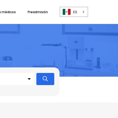
ES
a médicos
Preadmisión