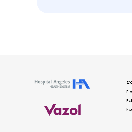
C
Bl
Bo
No