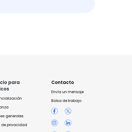
cio para
Contacto
icos
Envía un mensaje
ncialización
Bolsa de trabajo
anza
nes generales
 de privacidad