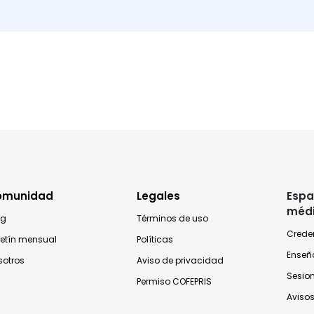
omunidad
Legales
Espa
méd
og
Términos de uso
Crede
letín mensual
Políticas
Enseñ
sotros
Aviso de privacidad
Sesio
Permiso COFEPRIS
Avisos