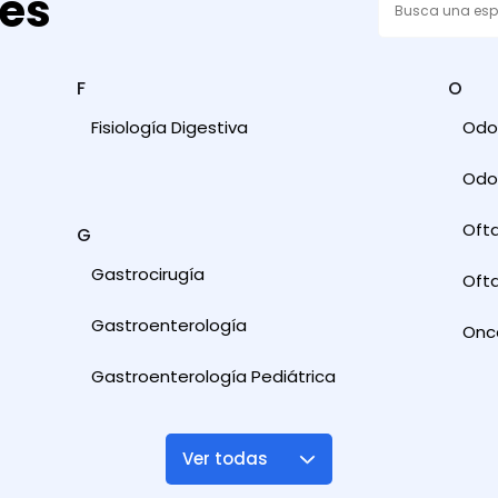
des
F
O
Fisiología Digestiva
Odon
Odon
Oft
G
Gastrocirugía
Ofta
Gastroenterología
Onc
Gastroenterología Pediátrica
Ver todas