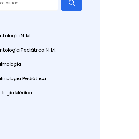
tología N. M.
tología Pediátrica N. M.
almología
lmología Pediátrica
ología Médica