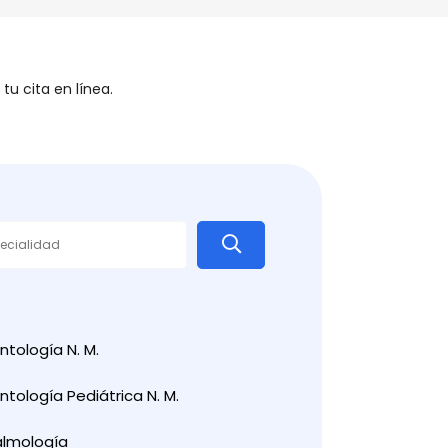
u cita en línea.
tología N. M.
tología Pediátrica N. M.
almología