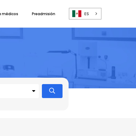
ES
a médicos
Preadmisión