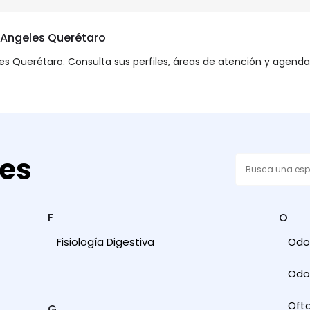
e Angeles Querétaro
s Querétaro. Consulta sus perfiles, áreas de atención y agenda t
des
F
O
Fisiología Digestiva
Odon
Odon
Oft
G