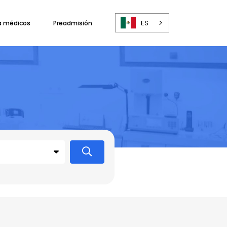
ES
a médicos
Preadmisión