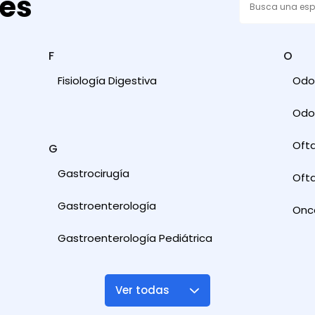
des
F
O
Fisiología Digestiva
Odon
Odon
Oft
G
Gastrocirugía
Ofta
Gastroenterología
Onc
Gastroenterología Pediátrica
Ver todas