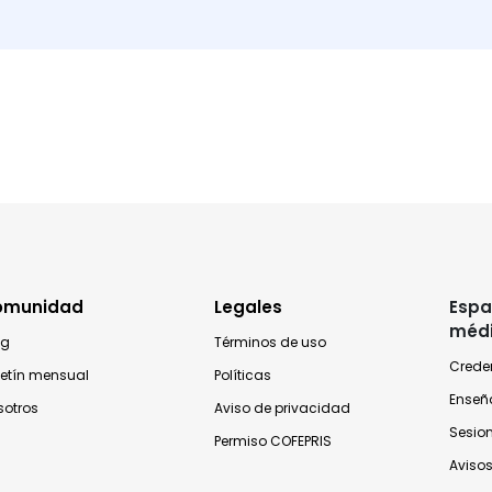
omunidad
Legales
Espa
méd
og
Términos de uso
Crede
letín mensual
Políticas
Enseñ
sotros
Aviso de privacidad
Sesio
Permiso COFEPRIS
Avisos