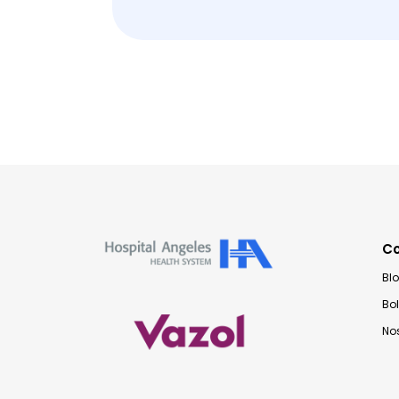
C
Bl
Bo
No