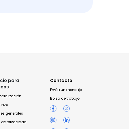
cio para
Contacto
icos
Envía un mensaje
ncialización
Bolsa de trabajo
anza
nes generales
 de privacidad