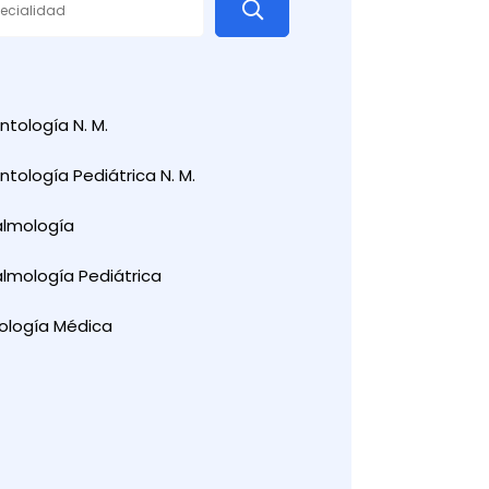
tología N. M.
tología Pediátrica N. M.
almología
lmología Pediátrica
ología Médica