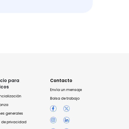
cio para
Contacto
icos
Envía un mensaje
ncialización
Bolsa de trabajo
anza
nes generales
 de privacidad