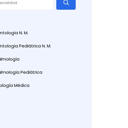
tología N. M.
tología Pediátrica N. M.
almología
lmología Pediátrica
ología Médica