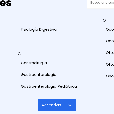
des
F
O
Fisiología Digestiva
Odon
Odon
Oft
G
Gastrocirugía
Ofta
Gastroenterología
Onc
Gastroenterología Pediátrica
Ver todas