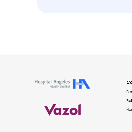
C
Bl
Bo
No