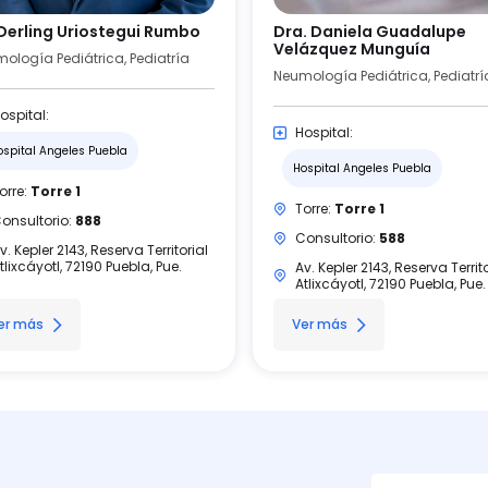
 Derling Uriostegui Rumbo
Dra. Daniela Guadalupe
Velázquez Munguía
ología Pediátrica, Pediatría
Neumología Pediátrica, Pediatrí
ospital:
Hospital:
ospital Angeles Puebla
Hospital Angeles Puebla
orre:
Torre 1
Torre:
Torre 1
onsultorio:
888
Consultorio:
588
v. Kepler 2143, Reserva Territorial
tlixcáyotl, 72190 Puebla, Pue.
Av. Kepler 2143, Reserva Territo
Atlixcáyotl, 72190 Puebla, Pue.
er más
Ver más