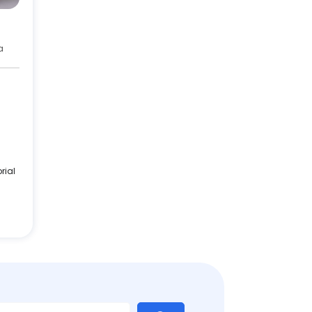
a
rial