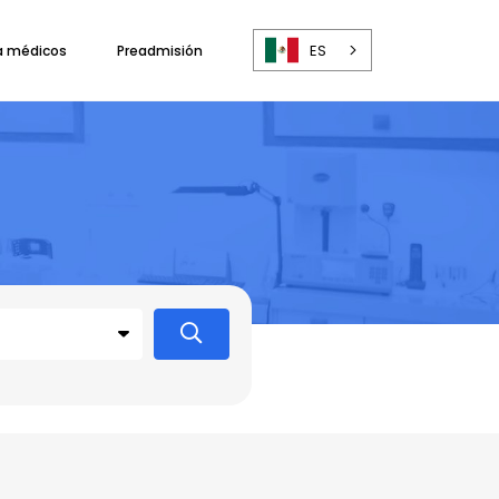
ES
a médicos
Preadmisión