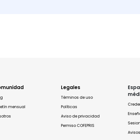
omunidad
Legales
Espa
méd
og
Términos de uso
Crede
letín mensual
Políticas
Enseñ
sotros
Aviso de privacidad
Sesio
Permiso COFEPRIS
Avisos