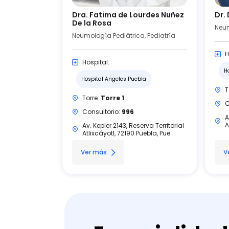
Dra. Fatima de Lourdes Nuñez
Dr.
De la Rosa
Neum
Neumología Pediátrica, Pediatría
H
Hospital:
H
Hospital Angeles Puebla
T
Torre:
Torre 1
C
Consultorio:
996
A
A
Av. Kepler 2143, Reserva Territorial
Atlixcáyotl, 72190 Puebla, Pue.
Ver más
V