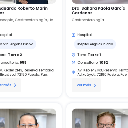
 Eduardo Roberto Marín
Dra. Sahara Paola García
ez
Cardenas
Endoscopía, Gastroenterología, Hepatología, Medicina Interna
Gastroenterología
ospital:
Hospital:
ospital Angeles Puebla
Hospital Angeles Puebla
orre:
Torre 2
Torre:
Torre 1
onsultorio:
955
Consultorio:
1092
v. Kepler 2143, Reserva Territorial
Av. Kepler 2143, Reserva Territo
tlixcáyotl, 72190 Puebla, Pue.
Atlixcáyotl, 72190 Puebla, Pue.
er más
Ver más