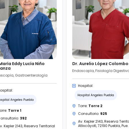
 María Eddy Lucía Niño
Dr. Aurelio López Colombo
anza
scopía, Gastroenterología
Hospital:
ospital:
Hospital Angeles Puebla
ospital Angeles Puebla
Torre:
Torre 2
orre:
Torre 1
Consultorio:
925
onsultorio:
392
Av. Kepler 2143, Reserva Territo
Atlixcáyotl, 72190 Puebla, Pue.
v. Kepler 2143, Reserva Territorial