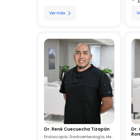
A
Ver más
V
Dr. René Cuecuecha Tizapán
Dr.
Ro
Endoscopía, Gastroenterología, Medicina Interna