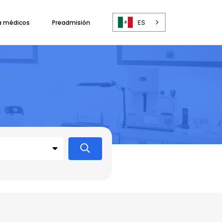
ES
a médicos
Preadmisión