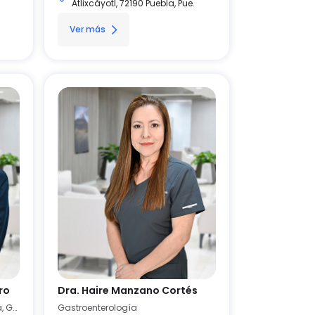
Atlixcáyotl, 72190 Puebla, Pue.
Ver más
ro
Dra. Haire Manzano Cortés
Endoscopía, Fisiología Digestiva, Gastroenterología
Gastroenterología