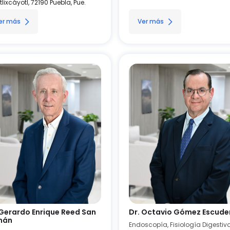
tlixcáyotl, 72190 Puebla, Pue.
er más
Ver más
 Gerardo Enrique Reed San
Dr. Octavio Gómez Escude
mán