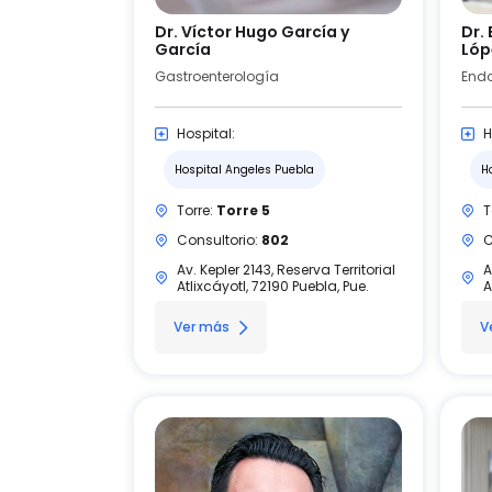
Dr. Víctor Hugo García y
Dr.
García
Lóp
Gastroenterología
Hospital:
H
Hospital Angeles Puebla
H
Torre:
Torre 5
T
Consultorio:
802
C
Av. Kepler 2143, Reserva Territorial
A
Atlixcáyotl, 72190 Puebla, Pue.
A
Ver más
V