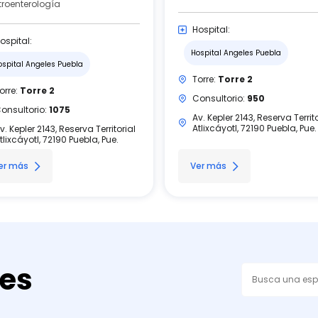
roenterología
Hospital:
ospital:
Hospital Angeles Puebla
ospital Angeles Puebla
Torre:
Torre 2
orre:
Torre 2
Consultorio:
950
onsultorio:
1075
Av. Kepler 2143, Reserva Territo
Atlixcáyotl, 72190 Puebla, Pue.
v. Kepler 2143, Reserva Territorial
tlixcáyotl, 72190 Puebla, Pue.
er más
Ver más
des