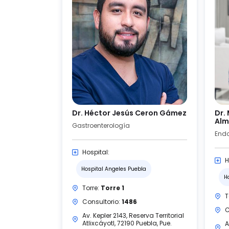
Dr. Héctor Jesús Ceron Gámez
Dr.
Alm
Gastroenterología
Endo
Hospital:
H
Hospital Angeles Puebla
H
Torre:
Torre 1
T
Consultorio:
1486
C
Av. Kepler 2143, Reserva Territorial
Atlixcáyotl, 72190 Puebla, Pue.
A