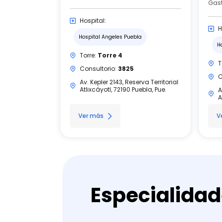
Gast
Hospital:
H
Hospital Angeles Puebla
H
Torre:
Torre 4
T
Consultorio:
3825
C
Av. Kepler 2143, Reserva Territorial
Atlixcáyotl, 72190 Puebla, Pue.
A
A
Ver más
V
Especialida