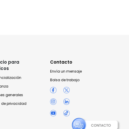
cio para
Contacto
icos
Envía un mensaje
ncialización
Bolsa de trabajo
anza
nes generales
 de privacidad