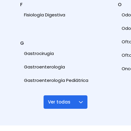
F
O
Fisiología Digestiva
Odon
Odon
Oft
G
Gastrocirugía
Ofta
Gastroenterología
Onc
Gastroenterología Pediátrica
Ver todas