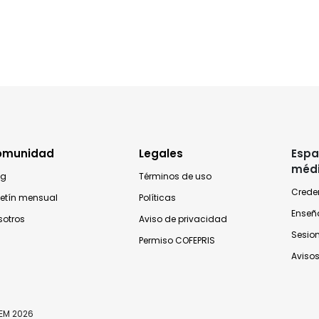
omunidad
Legales
Espa
méd
og
Términos de uso
Crede
letín mensual
Políticas
Enseñ
sotros
Aviso de privacidad
Sesio
Permiso COFEPRIS
Avisos
TEM 2026