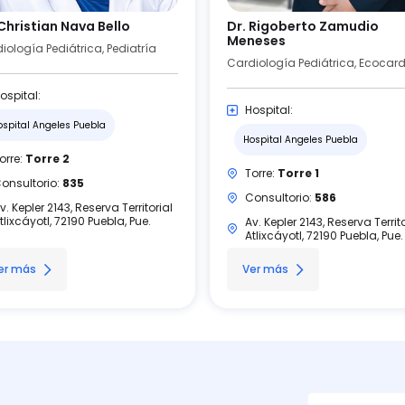
 Christian Nava Bello
Dr. Rigoberto Zamudio
Meneses
iología Pediátrica, Pediatría
ospital:
Hospital:
ospital Angeles Puebla
Hospital Angeles Puebla
orre:
Torre 2
Torre:
Torre 1
onsultorio:
835
Consultorio:
586
v. Kepler 2143, Reserva Territorial
tlixcáyotl, 72190 Puebla, Pue.
Av. Kepler 2143, Reserva Territo
Atlixcáyotl, 72190 Puebla, Pue.
er más
Ver más