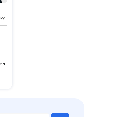
Cardiología Pediátrica, Ecocardiografía, Pediatría
rial