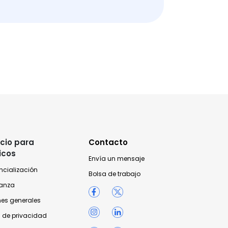
cio para
Contacto
icos
Envía un mensaje
ncialización
Bolsa de trabajo
anza
nes generales
 de privacidad