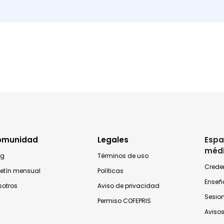
omunidad
Legales
Espa
méd
og
Términos de uso
Crede
letín mensual
Políticas
Enseñ
sotros
Aviso de privacidad
Sesio
Permiso COFEPRIS
Avisos