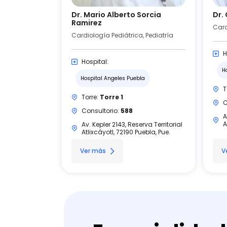
Dr. Mario Alberto Sorcia
Dr.
Ramirez
Card
Cardiología Pediátrica, Pediatría
H
Hospital:
H
Hospital Angeles Puebla
T
Torre:
Torre 1
C
Consultorio:
588
A
A
Av. Kepler 2143, Reserva Territorial
Atlixcáyotl, 72190 Puebla, Pue.
Ver más
V