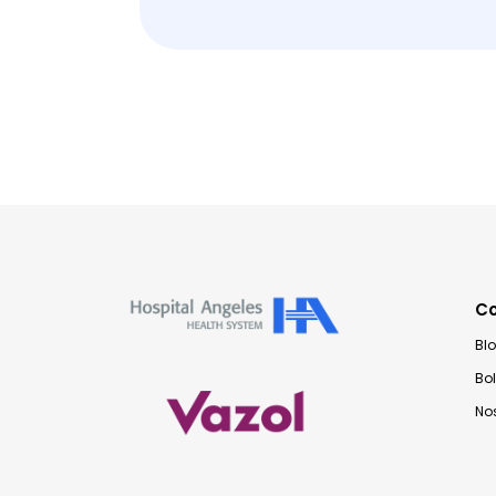
C
Bl
Bo
No