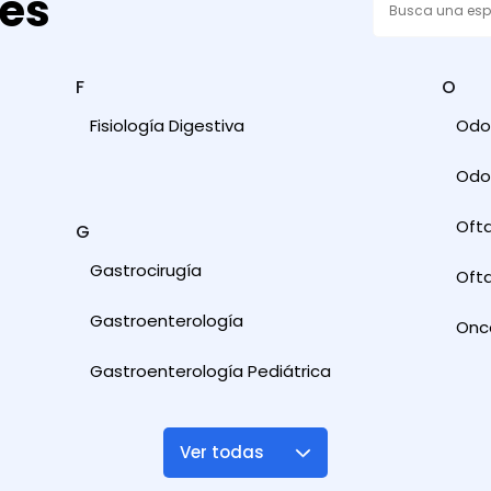
des
F
O
Fisiología Digestiva
Odon
Odon
Oft
G
Gastrocirugía
Ofta
Gastroenterología
Onc
Gastroenterología Pediátrica
Ver todas