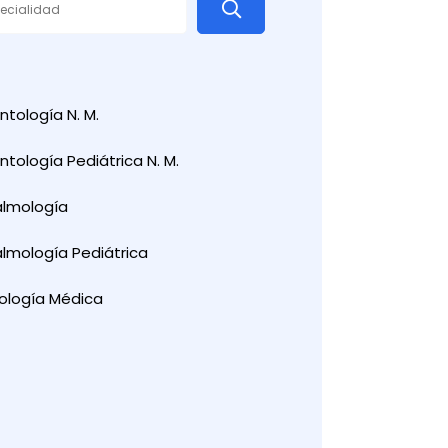
tología N. M.
tología Pediátrica N. M.
almología
lmología Pediátrica
ología Médica