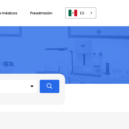
ES
a médicos
Preadmisión