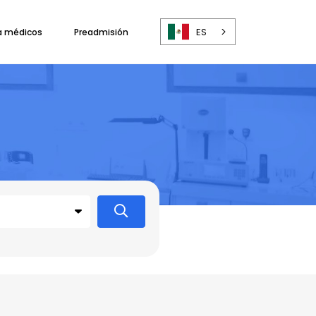
ES
a médicos
Preadmisión