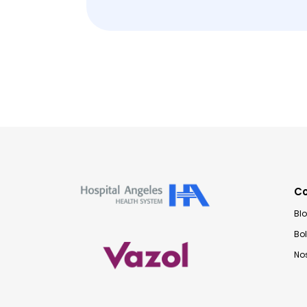
C
Bl
Bo
No