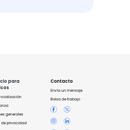
cio para
Contacto
icos
Envía un mensaje
ncialización
Bolsa de trabajo
anza
nes generales
 de privacidad