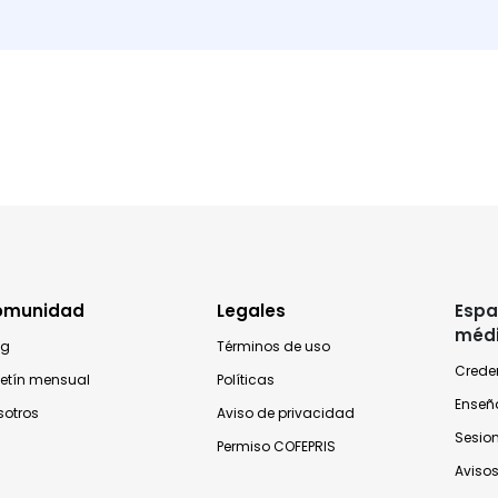
omunidad
Legales
Espa
méd
og
Términos de uso
Crede
letín mensual
Políticas
Enseñ
sotros
Aviso de privacidad
Sesio
Permiso COFEPRIS
Avisos