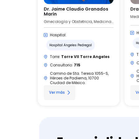
Dr. Jaime Claudio Granados
Dra
Marín
Medi
Ginecología y Obstetricia, Medicina General
H
Hospital:
H
Hospital Angeles Pedregal
T
Torre:
Torre VII Torre Angeles
C
Consultorio:
715
C
Camino de Sta. Teresa 1055-S,
H
Héroes de Padierna, 10700
C
Ciudad de México.
Ver más
V