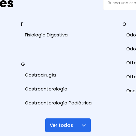
des
F
O
Fisiología Digestiva
Odon
Odon
Oft
G
Gastrocirugía
Ofta
Gastroenterología
Onc
Gastroenterología Pediátrica
Ver todas