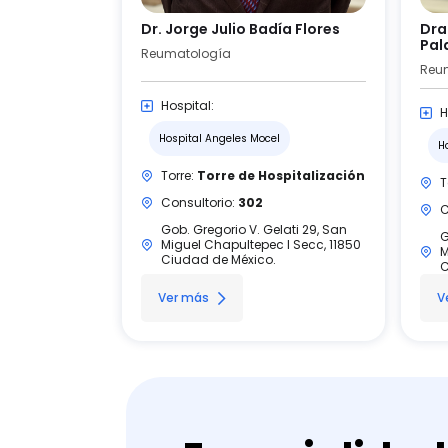
Dr. Jorge Julio Badía Flores
Dra
Pal
Reumatología
Reu
Hospital:
H
Hospital Angeles Mocel
H
Torre:
Torre de Hospitalización
T
Consultorio:
302
C
Gob. Gregorio V. Gelati 29, San
G
Miguel Chapultepec I Secc, 11850
M
Ciudad de México.
C
Ver más
V