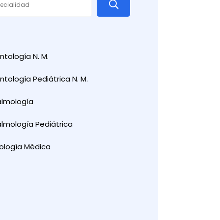
tología N. M.
tología Pediátrica N. M.
almología
lmología Pediátrica
ología Médica