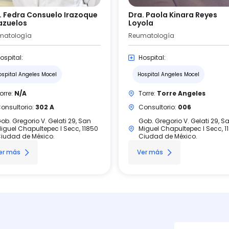
. Fedra Consuelo Irazoque
Dra. Paola Kinara Reyes
azuelos
Loyola
matología
Reumatología
ospital:
Hospital:
ospital Angeles Mocel
Hospital Angeles Mocel
orre:
N/A
Torre:
Torre Angeles
onsultorio:
302 A
Consultorio:
006
ob. Gregorio V. Gelati 29, San
Gob. Gregorio V. Gelati 29, S
iguel Chapultepec I Secc, 11850
Miguel Chapultepec I Secc, 1
iudad de México.
Ciudad de México.
er más
Ver más