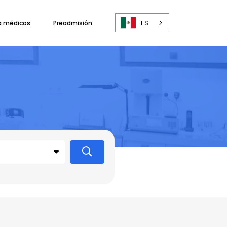
ES
a médicos
Preadmisión