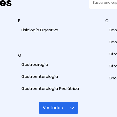
des
F
O
Fisiología Digestiva
Odon
Odon
Oft
G
Gastrocirugía
Ofta
Gastroenterología
Onc
Gastroenterología Pediátrica
Ver todas