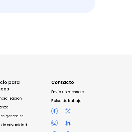
cio para
Contacto
icos
Envía un mensaje
ncialización
Bolsa de trabajo
anza
nes generales
 de privacidad