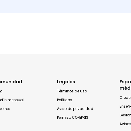
omunidad
Legales
Espa
méd
og
Términos de uso
Crede
letín mensual
Políticas
Enseñ
sotros
Aviso de privacidad
Sesio
Permiso COFEPRIS
Avisos