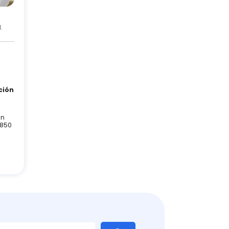
.
ción
an
1850