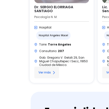
Dr. SERGIO ELORRIAGA
Lic
SANTIAGO
Sen
Psicología N. M.
Psic
Hospital:
H
Hospital Angeles Mocel
H
Torre:
Torre Angeles
T
Consultorio:
207
C
Gob. Gregorio V. Gelati 29, San
G
Miguel Chapultepec I Secc, 11850
M
Ciudad de México.
C
Ver más
V