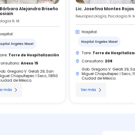
. Bárbara Alejandra Briseño
Lic. Josefina Montes Rojas
osiain
Neuropsicología, Psicología N. M
ología N. M.
Hospital:
ospital:
Hospital Angeles Mocel
ospital Angeles Mocel
Torre:
Torre de Hospitaliza
orre:
Torre de Hospitalización
Consultorio:
208
onsultorio:
Anexo 15
Gob. Gregorio V. Gelati 29, S
ob. Gregorio V. Gelati 29, San
Miguel Chapultepec I Secc, 1
iguel Chapultepec I Secc, 11850
Ciudad de México.
iudad de México.
er más
Ver más