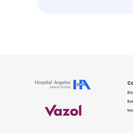
C
Bl
Bo
No