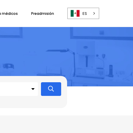
ES
a médicos
Preadmisión