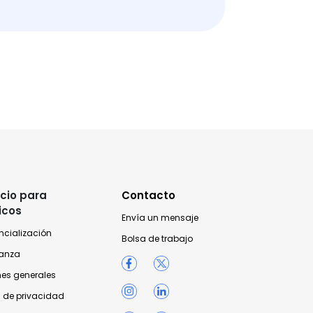
cio para
Contacto
icos
Envía un mensaje
ncialización
Bolsa de trabajo
anza
nes generales
 de privacidad