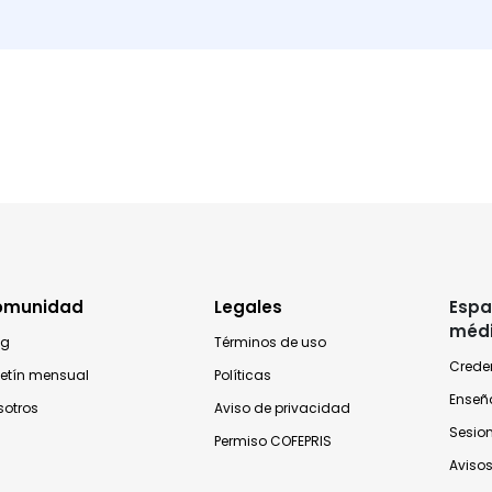
omunidad
Legales
Espa
méd
og
Términos de uso
Crede
letín mensual
Políticas
Enseñ
sotros
Aviso de privacidad
Sesio
Permiso COFEPRIS
Avisos