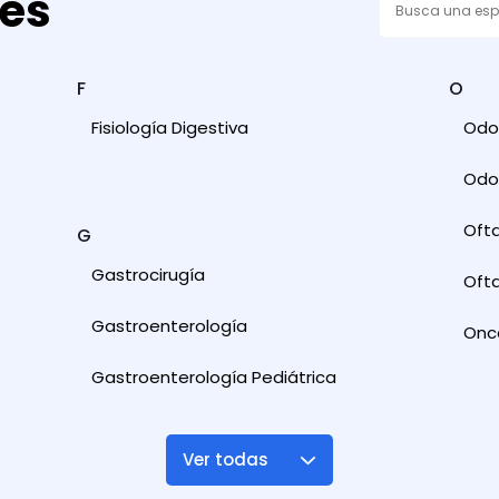
des
F
O
Fisiología Digestiva
Odon
Odon
Oft
G
Gastrocirugía
Ofta
Gastroenterología
Onc
Gastroenterología Pediátrica
Ver todas