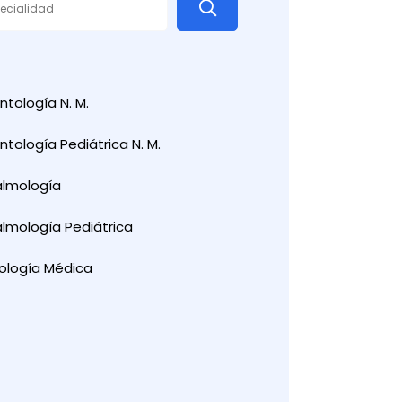
tología N. M.
tología Pediátrica N. M.
almología
lmología Pediátrica
ología Médica