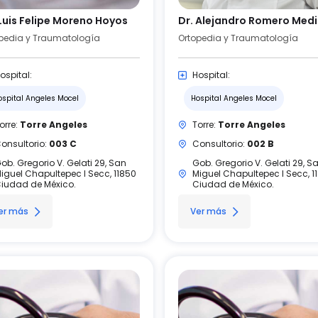
 Luis Felipe Moreno Hoyos
Dr. Alejandro Romero Med
pedia y Traumatología
Ortopedia y Traumatología
ospital:
Hospital:
ospital Angeles Mocel
Hospital Angeles Mocel
orre:
Torre Angeles
Torre:
Torre Angeles
onsultorio:
003 C
Consultorio:
002 B
ob. Gregorio V. Gelati 29, San
Gob. Gregorio V. Gelati 29, S
iguel Chapultepec I Secc, 11850
Miguel Chapultepec I Secc, 1
iudad de México.
Ciudad de México.
er más
Ver más