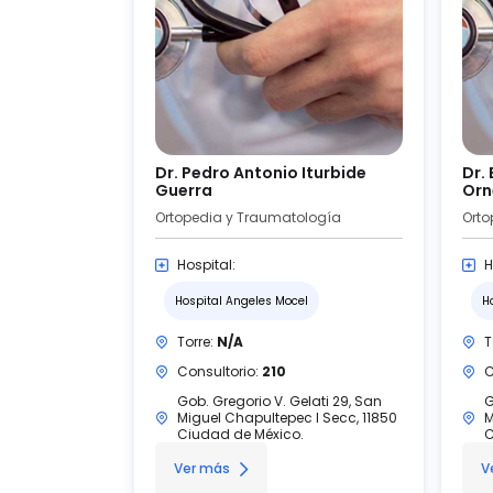
Dr. Pedro Antonio Iturbide
Dr.
Guerra
Orn
Ortopedia y Traumatología
Orto
Hospital:
H
Hospital Angeles Mocel
H
Torre:
N/A
T
Consultorio:
210
C
Gob. Gregorio V. Gelati 29, San
G
Miguel Chapultepec I Secc, 11850
M
Ciudad de México.
C
Ver más
V