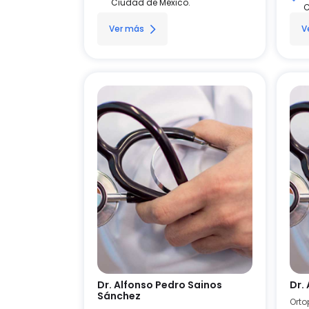
Ciudad de México.
C
Ver más
V
Dr. Alfonso Pedro Sainos
Dr.
Sánchez
Orto