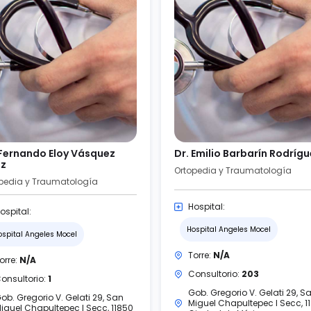
 Fernando Eloy Vásquez
Dr. Emilio Barbarín Rodríg
iz
Ortopedia y Traumatología
pedia y Traumatología
Hospital:
ospital:
Hospital Angeles Mocel
ospital Angeles Mocel
Torre:
N/A
orre:
N/A
Consultorio:
203
onsultorio:
1
Gob. Gregorio V. Gelati 29, S
ob. Gregorio V. Gelati 29, San
Miguel Chapultepec I Secc, 1
iguel Chapultepec I Secc, 11850