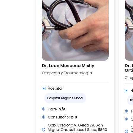
Dr. Leon Moscona Mishy
Dr.
Ort
Ortopedia y Traumatología
Orto
Hospital:
H
Hospital Angeles Mocel
H
Torre:
N/A
T
Consultorio:
210
C
Gob. Gregorio V. Gelati 29, San
G
Miguel Chapultepec I Secc, 11850
M