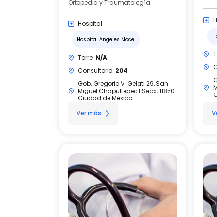
Ortopedia y Traumatología
H
Hospital:
H
Hospital Angeles Mocel
T
Torre:
N/A
C
Consultorio:
204
G
Gob. Gregorio V. Gelati 29, San
M
Miguel Chapultepec I Secc, 11850
C
Ciudad de México.
Ver más
V