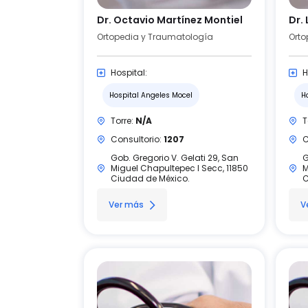
Dr. Octavio Martínez Montiel
Dr.
Ortopedia y Traumatología
Orto
Hospital:
H
Hospital Angeles Mocel
H
Torre:
N/A
T
Consultorio:
1207
C
Gob. Gregorio V. Gelati 29, San
G
Miguel Chapultepec I Secc, 11850
M
Ciudad de México.
C
Ver más
V