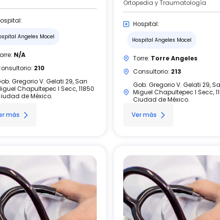
Ortopedia y Traumatología
ospital:
Hospital:
ospital Angeles Mocel
Hospital Angeles Mocel
orre:
N/A
Torre:
Torre Angeles
onsultorio:
210
Consultorio:
213
ob. Gregorio V. Gelati 29, San
Gob. Gregorio V. Gelati 29, S
iguel Chapultepec I Secc, 11850
Miguel Chapultepec I Secc, 1
iudad de México.
Ciudad de México.
er más
Ver más