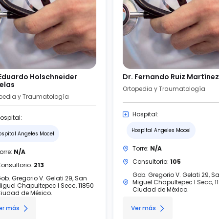
 Eduardo Holschneider
Dr. Fernando Ruiz Martínez
elas
Ortopedia y Traumatología
pedia y Traumatología
Hospital:
ospital:
Hospital Angeles Mocel
ospital Angeles Mocel
Torre:
N/A
orre:
N/A
Consultorio:
105
onsultorio:
213
Gob. Gregorio V. Gelati 29, S
ob. Gregorio V. Gelati 29, San
Miguel Chapultepec I Secc, 1
iguel Chapultepec I Secc, 11850
Ciudad de México.
iudad de México.
er más
Ver más