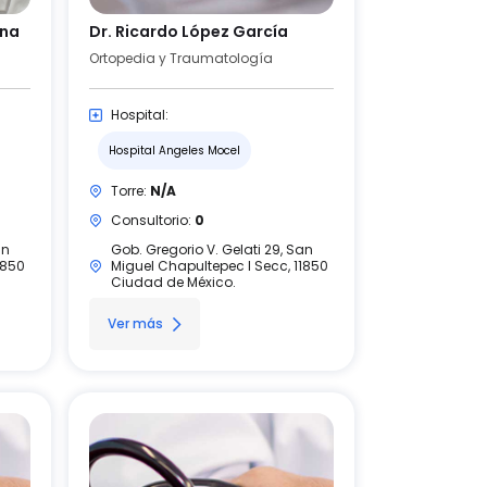
ina
Dr. Ricardo López García
Ortopedia y Traumatología
Hospital:
Hospital Angeles Mocel
Torre:
N/A
Consultorio:
0
an
Gob. Gregorio V. Gelati 29, San
1850
Miguel Chapultepec I Secc, 11850
Ciudad de México.
Ver más