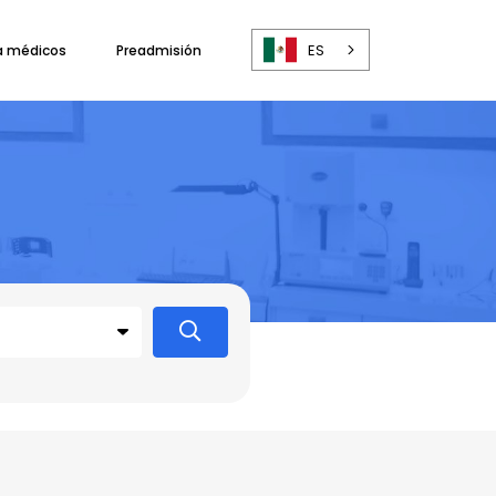
ES
a médicos
Preadmisión