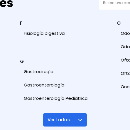
des
F
O
Fisiología Digestiva
Odon
Odon
Oft
G
Gastrocirugía
Ofta
Gastroenterología
Onc
Gastroenterología Pediátrica
Ver todas