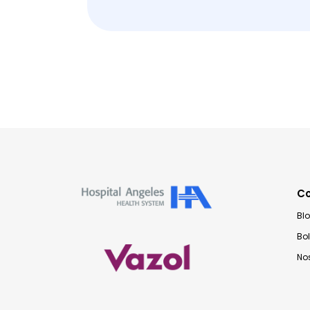
C
Bl
Bo
No