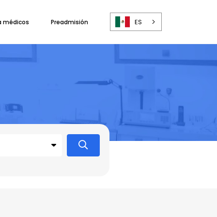
ES
a médicos
Preadmisión