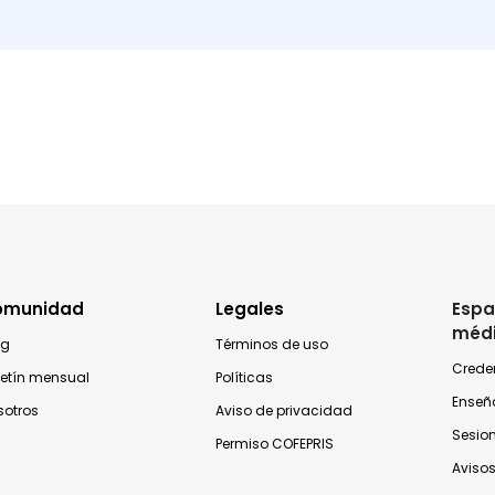
omunidad
Legales
Espa
méd
og
Términos de uso
Crede
letín mensual
Políticas
Enseñ
sotros
Aviso de privacidad
Sesio
Permiso COFEPRIS
Avisos