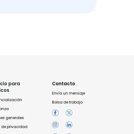
cio para
Contacto
icos
Envía un mensaje
ncialización
Bolsa de trabajo
anza
nes generales
 de privacidad