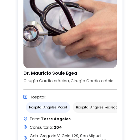
Dr. Mauricio Soule Egea
Cirugía Cardiotorácica, Cirugía Cardiotorácica Pediátrica, Cirugía Cardiovascular
Hospital:
geles Acoxpa
Hospital Angeles Mocel
Hospital Angeles Pedregal
Torre:
Torre Angeles
Consultorio:
204
Gob. Gregorio V. Gelati 29, San Miguel