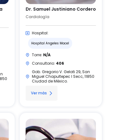
ra
Dr. Samuel Justiniano Cordero
Cardiología
Hospital:
Hospital Angeles Mocel
Torre:
N/A
Consultorio:
406
Gob. Gregorio V. Gelati 29, San
an
Miguel Chapultepec I Secc, 11850
1850
Ciudad de México.
Ver más