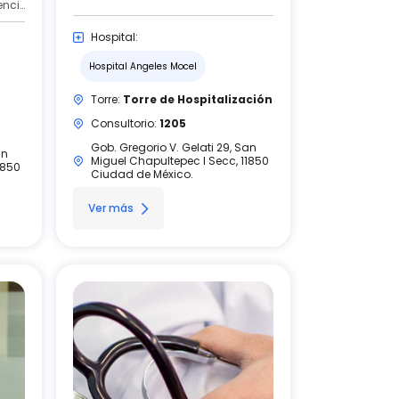
Cardiología, Cardiología Intervencionista
Hospital:
Hospital Angeles Mocel
Torre:
Torre de Hospitalización
Consultorio:
1205
Gob. Gregorio V. Gelati 29, San
an
Miguel Chapultepec I Secc, 11850
1850
Ciudad de México.
Ver más