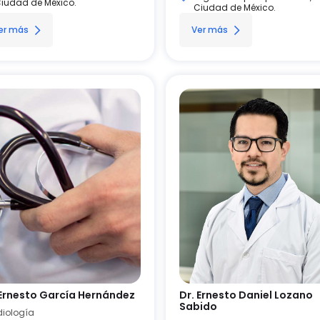
iudad de México.
Ciudad de México.
er más
Ver más
 Ernesto García Hernández
Dr. Ernesto Daniel Lozano
Sabido
iología