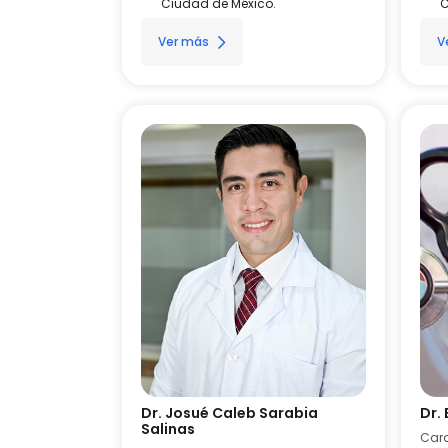
Ciudad de México.
C
Ver más
V
Dr. Josué Caleb Sarabia
Dr.
Salinas
Card