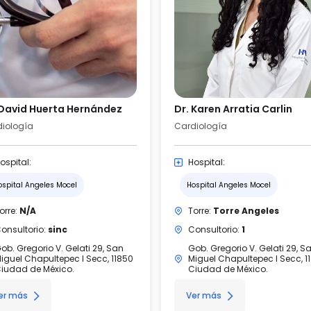
 David Huerta Hernández
Dr. Karen Arratia Carlin
iología
Cardiología
ospital:
Hospital:
ospital Angeles Mocel
Hospital Angeles Mocel
orre:
N/A
Torre:
Torre Angeles
onsultorio:
sinc
Consultorio:
1
ob. Gregorio V. Gelati 29, San
Gob. Gregorio V. Gelati 29, S
iguel Chapultepec I Secc, 11850
Miguel Chapultepec I Secc, 1
iudad de México.
Ciudad de México.
er más
Ver más