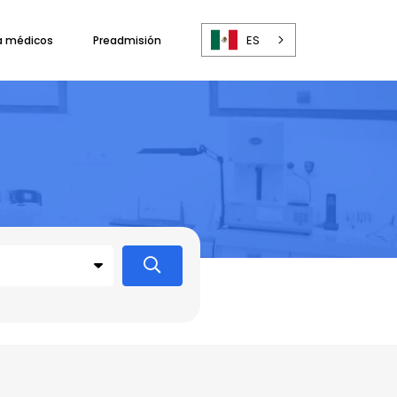
ES
a médicos
Preadmisión