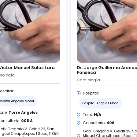
 Víctor Manuel Salas Lara
Dr. Jorge Guillermo Arenas
Fonseca
iología
Cardiología
ospital:
Hospital:
ospital Angeles Mocel
Hospital Angeles Mocel
orre:
Torre Angeles
Torre:
N/A
onsultorio:
005 A
Consultorio:
406
ob. Gregorio V. Gelati 29, San
Gob. Gregorio V. Gelati 29, S
iguel Chapultepec I Secc, 11850
Miguel Chapultepec I Secc, 1