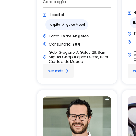
Cardiología
H
Hospital:
H
Hospital Angeles Mocel
T
Torre:
Torre Angeles
C
Consultorio:
204
G
Gob. Gregorio V. Gelati 29, San
M
Miguel Chapultepec I Secc, 11850
C
Ciudad de México.
Ver más
V