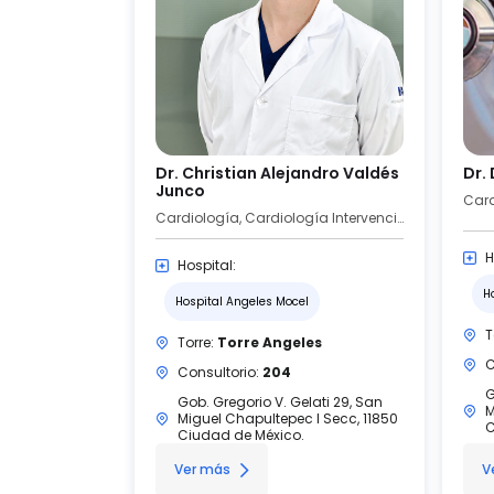
Dr. Christian Alejandro Valdés
Dr.
Junco
Card
Cardiología, Cardiología Intervencionista
H
Hospital:
H
Hospital Angeles Mocel
T
Torre:
Torre Angeles
C
Consultorio:
204
G
Gob. Gregorio V. Gelati 29, San
M
Miguel Chapultepec I Secc, 11850
C
Ciudad de México.
Ver más
V