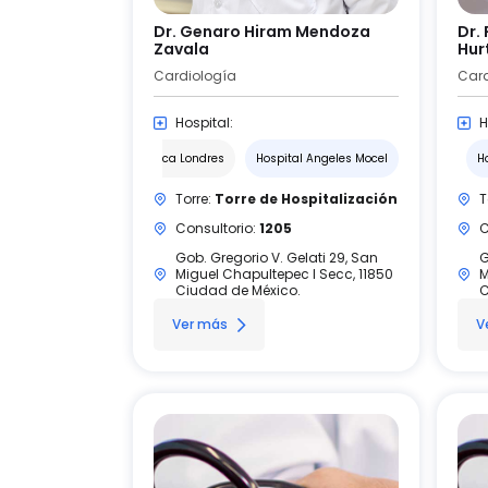
Dr. Genaro Hiram Mendoza
Dr.
Zavala
Hur
Cardiología
Card
Hospital:
H
Hospital Angeles Clínica Londres
Hospital Angeles Mocel
H
Torre:
Torre de Hospitalización
T
Consultorio:
1205
C
Gob. Gregorio V. Gelati 29, San
G
Miguel Chapultepec I Secc, 11850
M
Ciudad de México.
C
Ver más
V