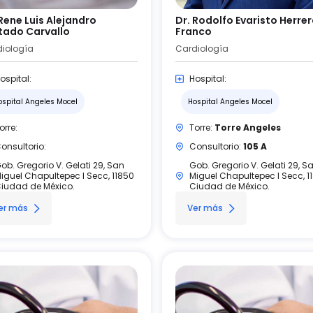
 Rene Luis Alejandro
Dr. Rodolfo Evaristo Herre
tado Carvallo
Franco
iología
Cardiología
ospital:
Hospital:
ospital Angeles Mocel
Hospital Angeles Mocel
orre:
Torre:
Torre Angeles
onsultorio:
Consultorio:
105 A
ob. Gregorio V. Gelati 29, San
Gob. Gregorio V. Gelati 29, S
iguel Chapultepec I Secc, 11850
Miguel Chapultepec I Secc, 1
iudad de México.
Ciudad de México.
er más
Ver más