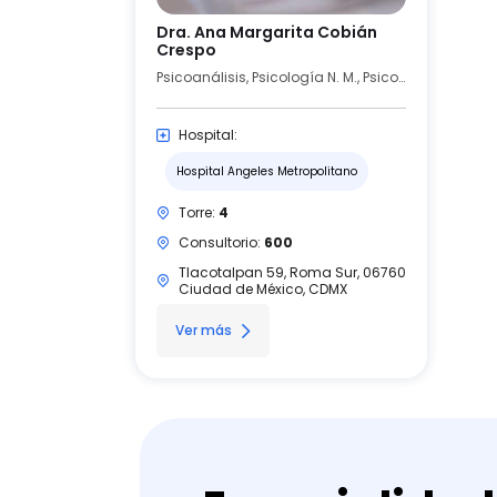
Dra. Ana Margarita Cobián
Crespo
Psicoanálisis, Psicología N. M., Psicoterapia Individual y de Pareja
Hospital:
Hospital Angeles Metropolitano
Torre:
4
Consultorio:
600
Tlacotalpan 59, Roma Sur, 06760
Ciudad de México, CDMX
Ver más