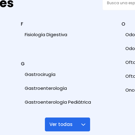
des
F
O
Fisiología Digestiva
Odon
Odon
Oft
G
Gastrocirugía
Ofta
Gastroenterología
Onc
Gastroenterología Pediátrica
Ver todas