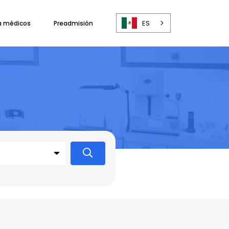
ES
a médicos
Preadmisión