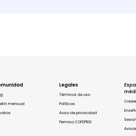
omunidad
Legales
Espa
méd
og
Términos de uso
Crede
letín mensual
Políticas
Enseñ
sotros
Aviso de privacidad
Sesio
Permiso COFEPRIS
Avisos