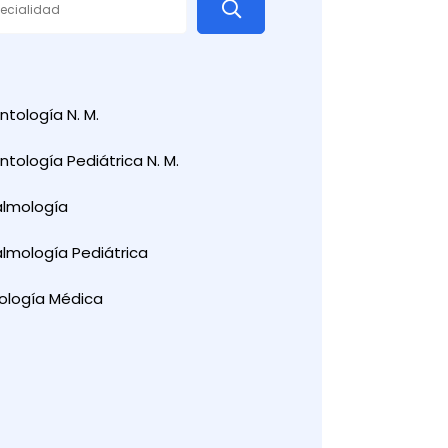
tología N. M.
tología Pediátrica N. M.
almología
lmología Pediátrica
ología Médica