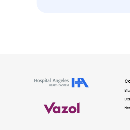
C
Bl
Bo
No