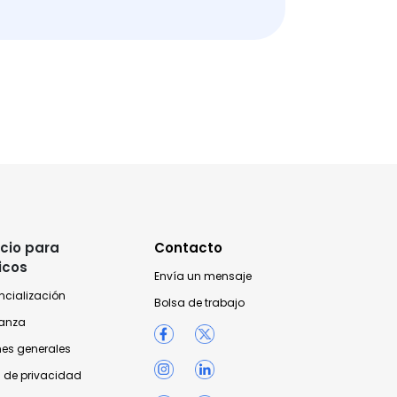
cio para
Contacto
icos
Envía un mensaje
ncialización
Bolsa de trabajo
anza
nes generales
 de privacidad