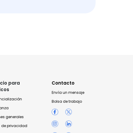
cio para
Contacto
icos
Envía un mensaje
ncialización
Bolsa de trabajo
anza
nes generales
 de privacidad