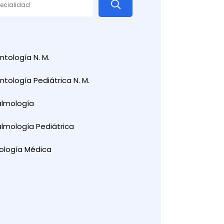
tología N. M.
tología Pediátrica N. M.
almología
lmología Pediátrica
ología Médica