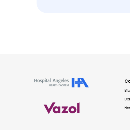
C
Bl
Bo
No