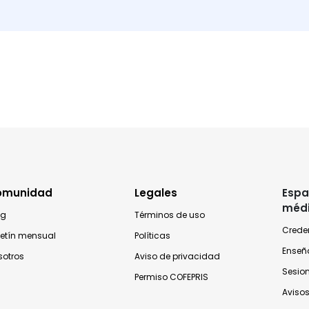
omunidad
Legales
Espa
méd
og
Términos de uso
Crede
letín mensual
Políticas
Enseñ
sotros
Aviso de privacidad
Sesio
Permiso COFEPRIS
Avisos