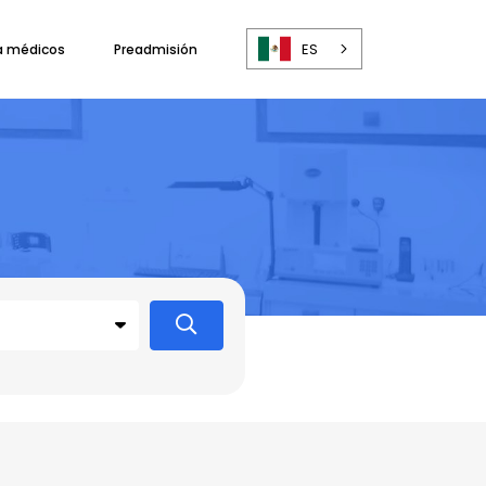
ES
a médicos
Preadmisión