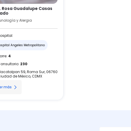
. Rosa Guadalupe Casas
sado
nología y Alergia
ospital:
ospital Angeles Metropolitano
orre:
4
onsultorio:
230
lacotalpan 59, Roma Sur, 06760
iudad de México, CDMX
er más