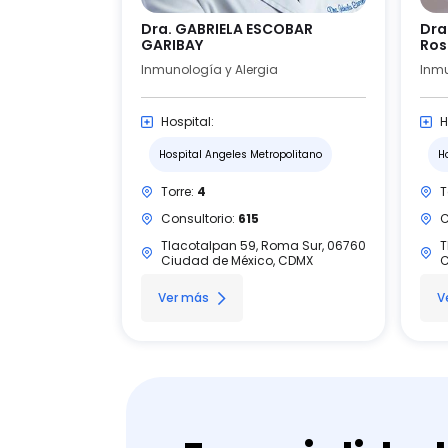
Dra. GABRIELA ESCOBAR
Dra
GARIBAY
Ro
Inmunología y Alergia
Inmu
Hospital:
H
Hospital Angeles Metropolitano
H
Torre:
4
T
Consultorio:
615
C
Tlacotalpan 59, Roma Sur, 06760
T
Ciudad de México, CDMX
C
Ver más
V