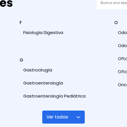
des
F
O
Fisiología Digestiva
Odon
Odon
Oft
G
Gastrocirugía
Ofta
Gastroenterología
Onc
Gastroenterología Pediátrica
Ver todas