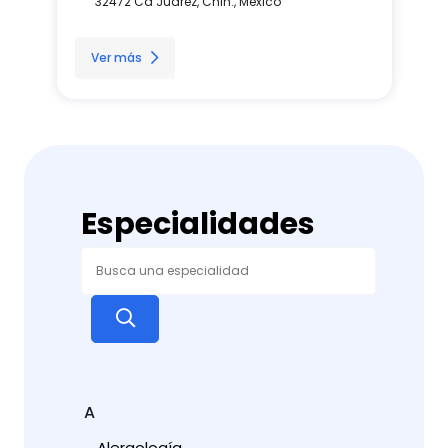
32472 Cd Juárez, Chih., México
Ver más
Especialidades
A
Alergología