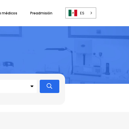
ES
a médicos
Preadmisión