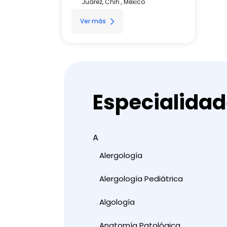
Juárez, Chih., México
Ver más
Especialida
A
Alergología
Alergología Pediátrica
Algología
Anatomía Patológica