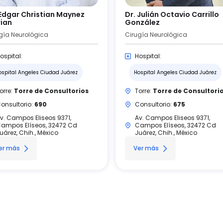
 Edgar Christian Maynez
Dr. Julián Octavio Carrillo
rian
González
gía Neurológica
Cirugía Neurológica
ospital:
Hospital:
ospital Angeles Ciudad Juárez
Hospital Angeles Ciudad Juárez
orre:
Torre de Consultorios
Torre:
Torre de Consultori
onsultorio:
690
Consultorio:
675
v. Campos Eliseos 9371,
Av. Campos Eliseos 9371,
ampos Elíseos, 32472 Cd
Campos Elíseos, 32472 Cd
uárez, Chih., México
Juárez, Chih., México
er más
Ver más