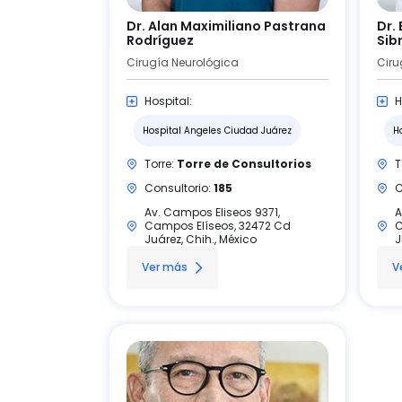
Dr. Alan Maximiliano Pastrana
Dr.
Rodríguez
Sib
Cirugía Neurológica
Ciru
Hospital:
H
Hospital Angeles Ciudad Juárez
H
Torre:
Torre de Consultorios
T
Consultorio:
185
C
Av. Campos Eliseos 9371,
A
Campos Elíseos, 32472 Cd
C
Juárez, Chih., México
J
Ver más
V