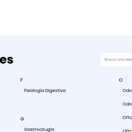
des
F
O
Fisiología Digestiva
Odon
Odon
Oft
G
Gastrocirugía
Ofta