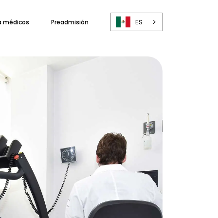
ES
a médicos
Preadmisión