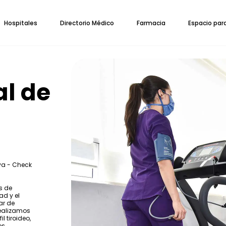
Hospitales
Directorio Médico
Farmacia
Espacio par
al de
va - Check
s de
d y el
ar de
realizamos
l tiroideo,
os.