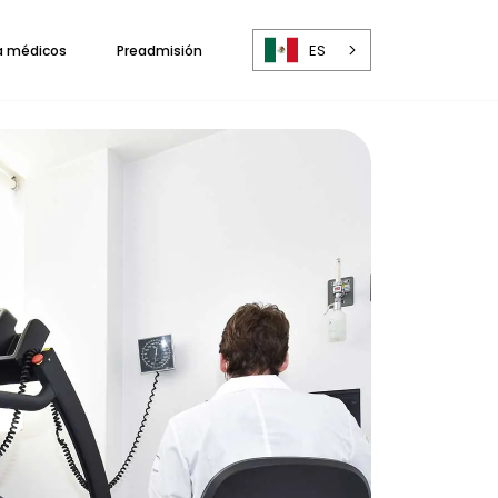
ES
a médicos
Preadmisión