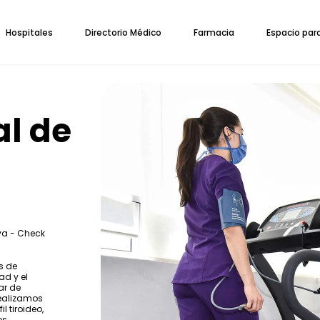
Hospitales
Directorio Médico
Farmacia
Espacio par
al de
va - Check
s de
d y el
ar de
realizamos
l tiroideo,
os.