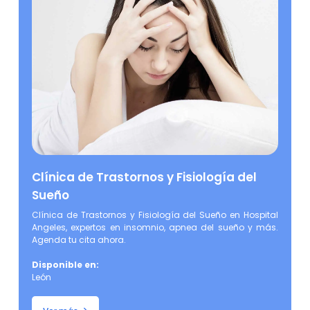
Clínica de Trastornos y Fisiología del
Sueño
Clínica de Trastornos y Fisiología del Sueño en Hospital 
Angeles, expertos en insomnio, apnea del sueño y más. 
Agenda tu cita ahora.
Disponible en:
León