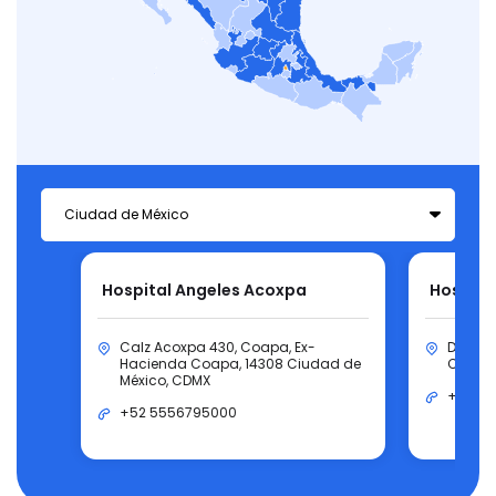
Hospital Angeles Acoxpa
Hospita
Calz Acoxpa 430, Coapa, Ex-
Durang
Hacienda Coapa, 14308 Ciudad de
Ciudad
México, CDMX
+52 5
+52 5556795000