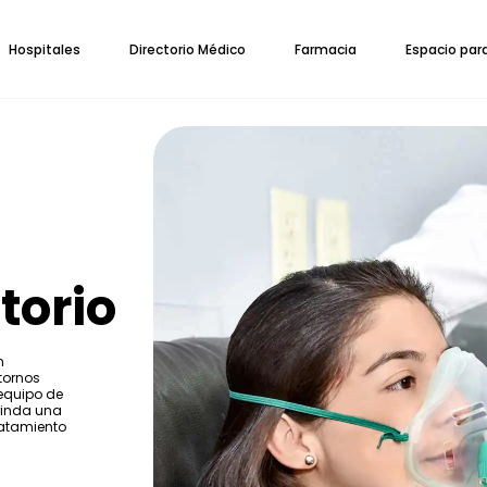
Hospitales
Directorio Médico
Farmacia
Espacio par
torio
n
tornos
 equipo de
rinda una
ratamiento