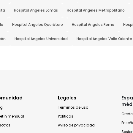
sta
Hospital Angeles Lomas
Hospital Angeles Metropolitano
la
Hospital Angeles Querétaro
Hospital Angeles Roma
Hospi
eón
Hospital Angeles Universidad
Hospital Angeles Valle Oriente
omunidad
Legales
Espa
méd
og
Términos de uso
Crede
letín mensual
Políticas
Enseñ
sotros
Aviso de privacidad
Sesio