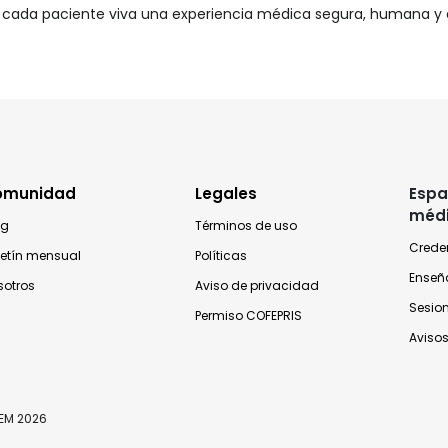
cada paciente viva una experiencia médica segura, humana y d
omunidad
Legales
Espa
méd
og
Términos de uso
Crede
letín mensual
Políticas
Enseñ
sotros
Aviso de privacidad
Sesio
Permiso COFEPRIS
Avisos
TEM 2026