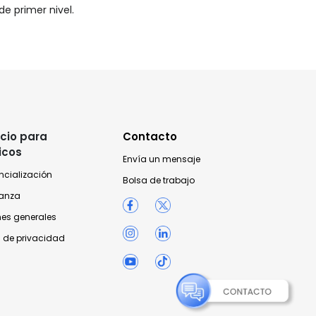
e primer nivel.
cio para
Contacto
icos
Envía un mensaje
ncialización
Bolsa de trabajo
anza
nes generales
 de privacidad