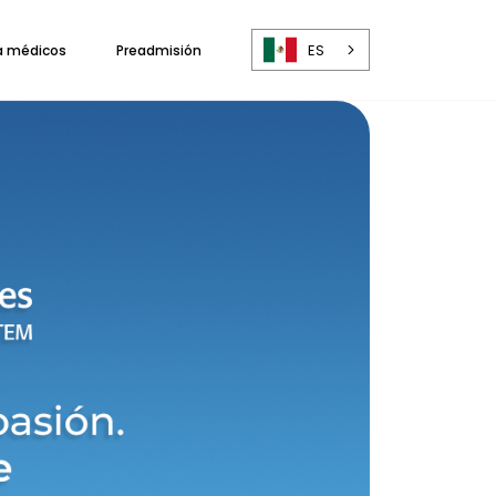
ES
a médicos
Preadmisión