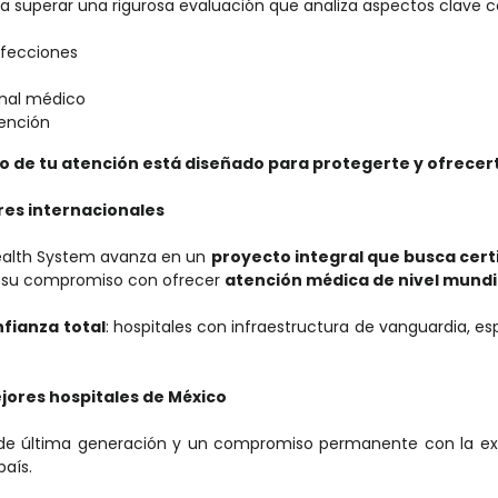
a superar una rigurosa evaluación que analiza aspectos clave 
nfecciones
nal médico
ención
o de tu atención está diseñado para protegerte y ofrecert
res internacionales
Health System avanza en un
proyecto integral que busca certi
 y su compromiso con ofrecer
atención médica de nivel mundi
fianza total
: hospitales con infraestructura de vanguardia, es
ejores hospitales de México
a de última generación y un compromiso permanente con la ex
país.