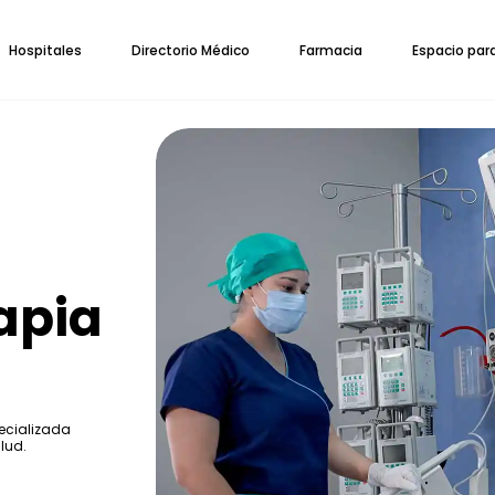
Hospitales
Directorio Médico
Farmacia
Espacio par
apia
ecializada
lud.