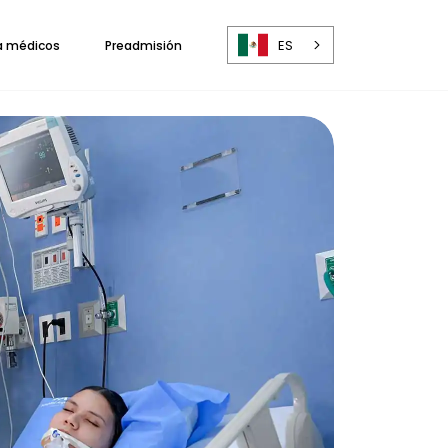
ES
a médicos
Preadmisión