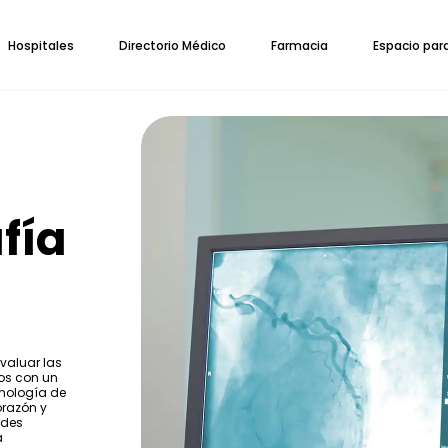
Hospitales
Directorio Médico
Farmacia
Espacio par
fía
valuar las
os con un
cnología de
orazón y
ades
a