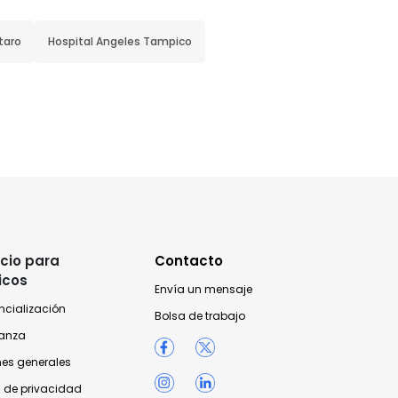
taro
Hospital Angeles Tampico
cio para
Contacto
icos
Envía un mensaje
ncialización
Bolsa de trabajo
anza
nes generales
 de privacidad