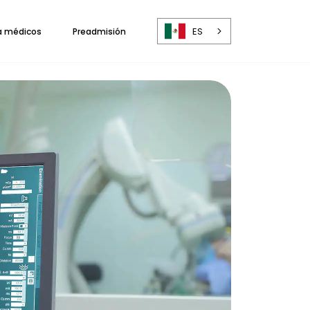
ES
a médicos
Preadmisión