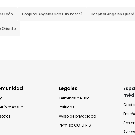
es León
Hospital Angeles San Luis Potosí
Hospital Angeles Queré
e Oriente
omunidad
Legales
Espa
méd
og
Términos de uso
Crede
letín mensual
Políticas
Enseñ
sotros
Aviso de privacidad
Sesio
Permiso COFEPRIS
Avisos