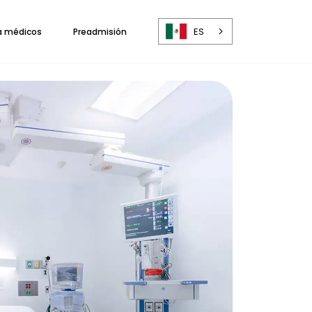
ES
a médicos
Preadmisión