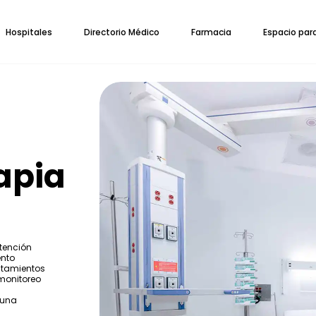
Hospitales
Directorio Médico
Farmacia
Espacio par
apia
tención
ento
ratamientos
 monitoreo
 una