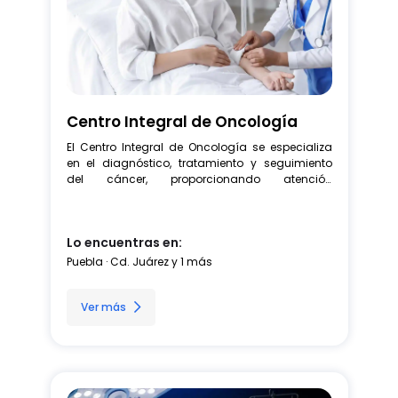
Centro Integral de Oncología
El Centro Integral de Oncología se especializa 
en el diagnóstico, tratamiento y seguimiento 
del cáncer, proporcionando atención 
personalizada de alta calidad. Nuestro equipo 
interdisciplinario de expertos en oncología, 
radioterapia, cirugía y enfermería colabora 
Lo encuentras en:
para diseñar planes de tratamiento 
individualizados. Con tecnología avanzada, 
Puebla · Cd. Juárez y 1 más
como resonancia magnética y radioterapia, 
buscamos tratamientos precisos y efectivos. 
Además, ofrecemos terapias complementarias 
Ver más
como rehabilitación física y apoyo psicológico, 
priorizando mejorar la calidad de vida de los 
pacientes.