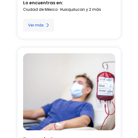
Lo encuentras en:
enfoque integral para el cuidado de nuestros 
pacientes.
Ciudad de México · Huixquilucan y 2 más
Ver más