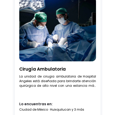
Cirugía Ambulatoria
La unidad de cirugia ambulatoria de Hospital 
Angeles está diseñada para brindarte atención 
quirúrgica de alto nivel con una estancia más 
corta para una recuperación más cómoda en 
casa. Aquí se realizan procedimientos 
cuidadosamente planeados que permiten 
Lo encuentras en:
aprovechar al máximo los recursos del hospital, 
reducir los costos de la hospitalización 
Ciudad de México · Huixquilucan y 3 más
tradicional y mantener tu seguridad como 