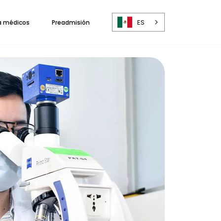
ES
a médicos
Preadmisión