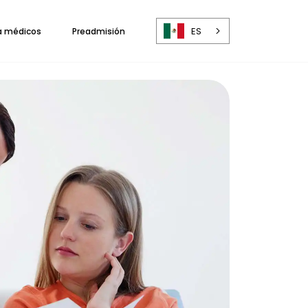
ES
a médicos
Preadmisión