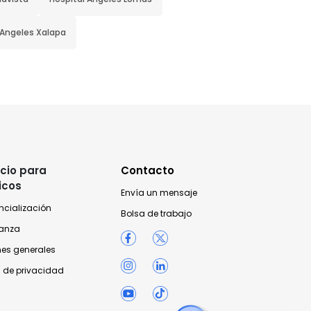
 Angeles Xalapa
cio para
Contacto
icos
Envía un mensaje
ncialización
Bolsa de trabajo
anza
nes generales
 de privacidad