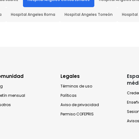
a
Hospital Angeles Roma
Hospital Angeles Torreón
Hospital
omunidad
Legales
Espa
méd
og
Términos de uso
Crede
letín mensual
Políticas
Enseñ
sotros
Aviso de privacidad
Sesio
Permiso COFEPRIS
Avisos