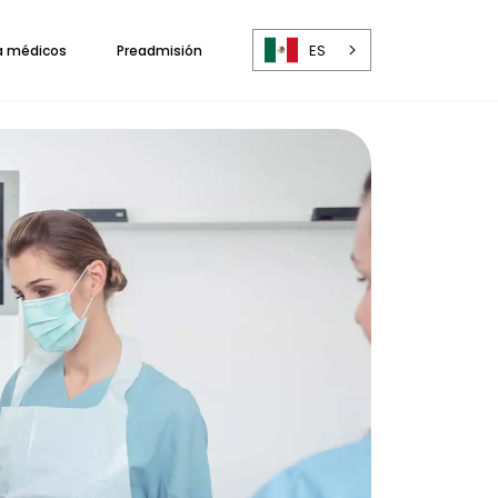
ES
a médicos
Preadmisión