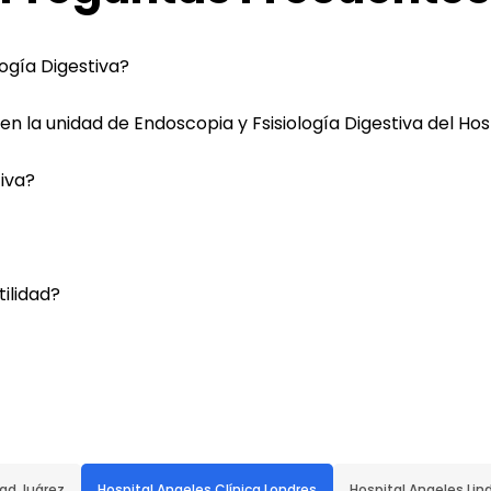
logía Digestiva?
 en la unidad de Endoscopia y Fsisiología Digestiva del Ho
tiva?
tilidad?
dad Juárez
Hospital Angeles Clínica Londres
Hospital Angeles Lin