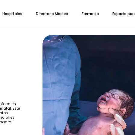
Hospitales
Directorio Médico
Farmacia
Espacio par
enfoca en
inatal. Este
entos
enciones
 madre