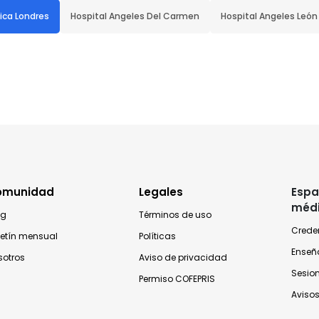
nica Londres
Hospital Angeles Del Carmen
Hospital Angeles León
omunidad
Legales
Espa
méd
og
Términos de uso
Crede
letín mensual
Políticas
Enseñ
sotros
Aviso de privacidad
Sesio
Permiso COFEPRIS
Avisos