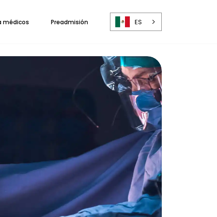
ES
a médicos
Preadmisión