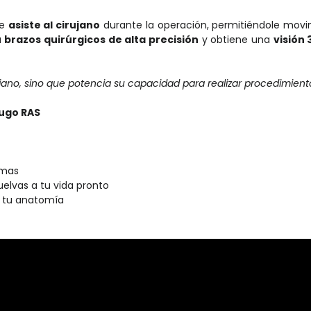
ue
asiste al cirujano
durante la operación, permitiéndole mo
a
brazos quirúrgicos de alta precisión
y obtiene una
visión 
jano, sino que potencia su capacidad para realizar procedimie
Hugo RAS
imas
elvas a tu vida pronto
n tu anatomía