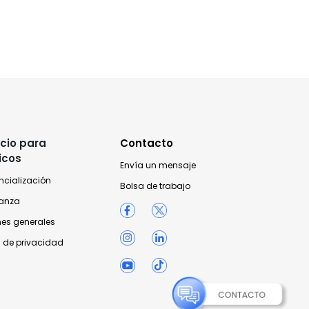
cio para
Contacto
icos
Envía un mensaje
ncialización
Bolsa de trabajo
anza
nes generales
 de privacidad