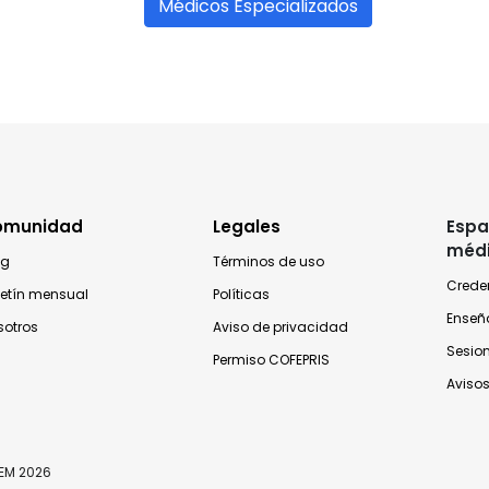
Médicos Especializados
omunidad
Legales
Espa
méd
og
Términos de uso
Crede
letín mensual
Políticas
Enseñ
sotros
Aviso de privacidad
Sesio
Permiso COFEPRIS
Avisos
TEM 2026