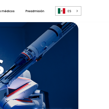
ES
a médicos
Preadmisión