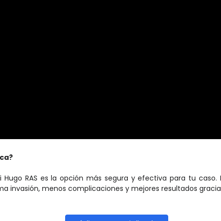
ica?
si Hugo RAS es la opción más segura y efectiva para tu caso
ima invasión, menos complicaciones y mejores resultados gracia