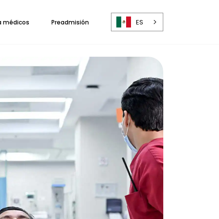
ES
a médicos
Preadmisión