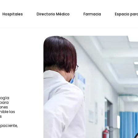
Hospitales
Directorio Médico
Farmacia
Espacio par
logía
 para
iones
nible las
s
 paciente,