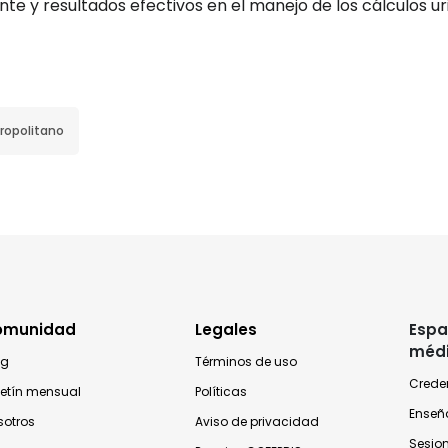
e y resultados efectivos en el manejo de los cálculos uri
ropolitano
omunidad
Legales
Espa
méd
og
Términos de uso
Crede
letín mensual
Políticas
Enseñ
sotros
Aviso de privacidad
Sesio