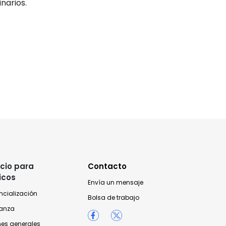
narios.
cio para
Contacto
icos
Envía un mensaje
ncialización
Bolsa de trabajo
anza
nes generales